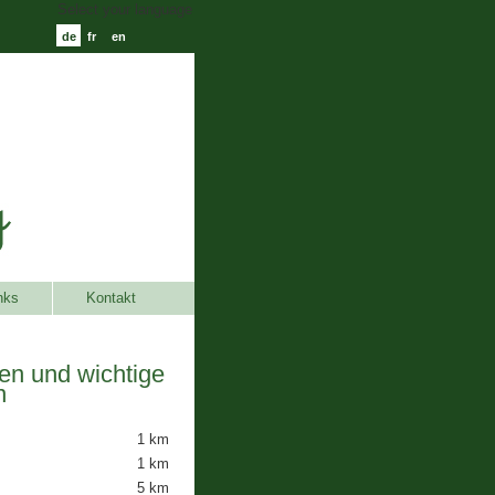
Select your language
de
fr
en
nks
Kontakt
en und wichtige
n
1 km
1 km
5 km