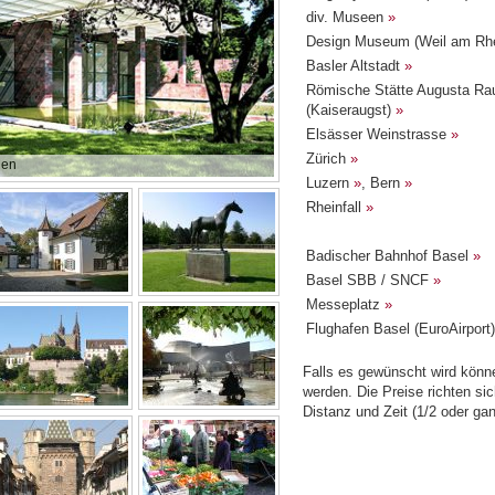
div. Museen
»
Design Museum (Weil am Rh
Basler Altstadt
»
Römische Stätte Augusta Rau
(Kaiseraugst)
»
Elsässer Weinstrasse
»
Zürich
»
hen
Luzern
»
, Bern
»
Rheinfall
»
Badischer Bahnhof Basel
»
Basel SBB / SNCF
»
Messeplatz
»
Flughafen Basel (EuroAirport
Falls es gewünscht wird könne
werden. Die Preise richten si
Distanz und Zeit (1/2 oder ga