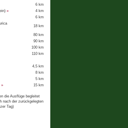
6 km
ein)
»
4 km
6 km
rica
18 km
80 km
90 km
100 km
110 km
4,5 km
8 km
5 km
)
»
15 km
n die Ausflüge begleitet
ch nach der zurückgelegten
nzer Tag)